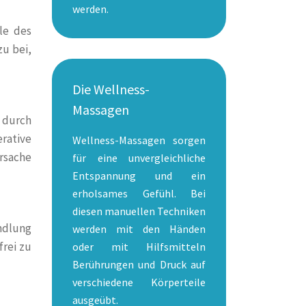
werden.
le des
zu bei,
Die Wellness-
Massagen
 durch
erative
Wellness-Massagen sorgen
rsache
für eine unvergleichliche
Entspannung und ein
erholsames Gefühl. Bei
diesen manuellen Techniken
ndlung
werden mit den Händen
frei zu
oder mit Hilfsmitteln
Berührungen und Druck auf
verschiedene Körperteile
ausgeübt.