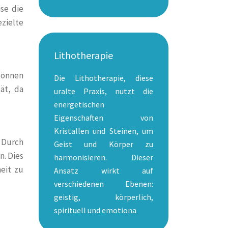
se die
zielte
Lithotherapie
können
Die Lithotherapie, diese
ät, da
uralte Praxis, nutzt die
energetischen
Eigenschaften von
Kristallen und Steinen, um
 Durch
Geist und Körper zu
n. Dies
harmonisieren. Dieser
eit zu
Ansatz wirkt auf
verschiedenen Ebenen:
geistig, körperlich,
spirituell und emotiona