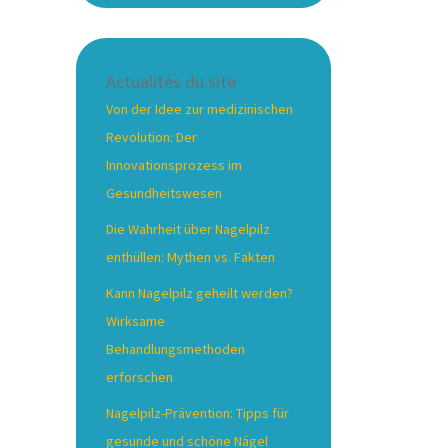
Actualités du site
Von der Idee zur medizinischen
Revolution: Der
Innovationsprozess im
Gesundheitswesen
Die Wahrheit über Nagelpilz
enthüllen: Mythen vs. Fakten
Kann Nagelpilz geheilt werden?
Wirksame
Behandlungsmethoden
erforschen
Nagelpilz-Prävention: Tipps für
gesunde und schöne Nägel