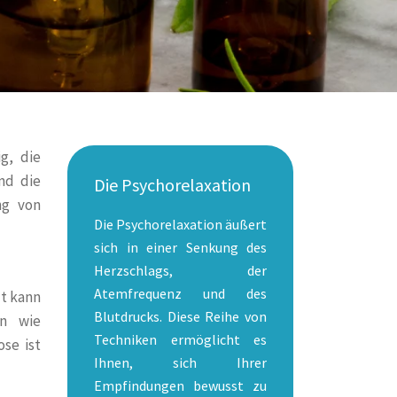
g, die
nd die
Die Psychorelaxation
ng von
Die Psychorelaxation äußert
sich in einer Senkung des
Herzschlags, der
Atemfrequenz und des
zt kann
Blutdrucks. Diese Reihe von
en wie
Techniken ermöglicht es
se ist
Ihnen, sich Ihrer
Empfindungen bewusst zu