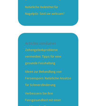
Natürliche Heilmittel für
Nagelpilz: Sind sie wirksam?
Articles similaires
Zehengelenkprobleme
vermeiden: Tipps für eine
gesunde Fusshaltung
Ideen zur Behandlung von
Fersensporn: Natürliche Ansätze
für Schmerzlinderung
Verbessern Sie Ihre
Fussgesundheit mit einer