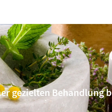
Ernährung und Diät
Ganzheitliche Medizin
Physiother
iner gezielten Behandlung 